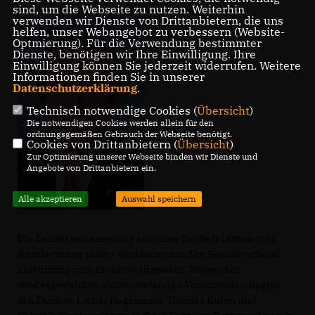
sind, um die Webseite zu nutzen. Weiterhin
verwenden wir Dienste von Drittanbietern, die uns
helfen, unser Webangebot zu verbessern (Website-
Optmierung). Für die Verwendung bestimmter
Dienste, benötigen wir Ihre Einwilligung. Ihre
Einwilligung können Sie jederzeit widerrufen. Weitere
Informationen finden Sie in unserer
Datenschutzerklärung
.
Technisch notwendige Cookies (
Übersicht
)
Die notwendigen Cookies werden allein für den
ordnungsgemäßen Gebrauch der Webseite benötigt.
Cookies von Drittanbietern (
Übersicht
)
Zur Optimierung unserer Webseite binden wir Dienste und
Angebote von Drittanbietern ein.
Alle akzeptieren
Auswahl speichern
Die Bezirksversammlung ernannte Norbert Lammert in
Anerkennung seiner Verdienste um den Bezirksverband
einstimmig zum Ehrenvorsitzenden. Neben den
wiedergewählten stellvertretenden Vorsitzenden Regina
van Dinther, Lothar Hegemann, Thomas Kufen und