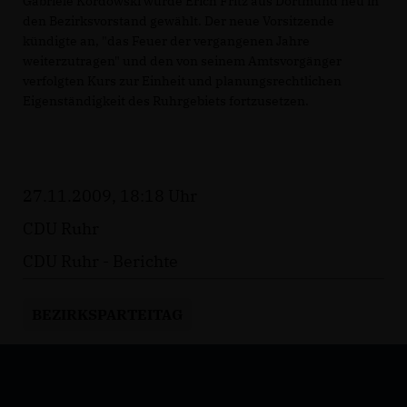
Gabriele Kordowski wurde Erich Fritz aus Dortmund neu in
den Bezirksvorstand gewählt. Der neue Vorsitzende
kündigte an, "das Feuer der vergangenen Jahre
weiterzutragen" und den von seinem Amtsvorgänger
verfolgten Kurs zur Einheit und planungsrechtlichen
Eigenständigkeit des Ruhrgebiets fortzusetzen.
27.11.2009, 18:18 Uhr
CDU Ruhr
CDU Ruhr - Berichte
BEZIRKSPARTEITAG