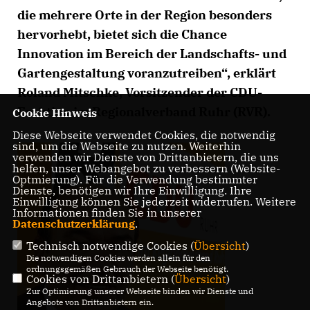
die mehrere Orte in der Region besonders
hervorhebt, bietet sich die Chance
Innovation im Bereich der Landschafts- und
Gartengestaltung voranzutreiben“, erklärt
Roland Mitschke, Vorsitzender der CDU-
Fraktion im Regionalverband Ruhr (RVR).
Cookie Hinweis
Diese Webseite verwendet Cookies, die notwendig
sind, um die Webseite zu nutzen. Weiterhin
verwenden wir Dienste von Drittanbietern, die uns
helfen, unser Webangebot zu verbessern (Website-
Optmierung). Für die Verwendung bestimmter
Dienste, benötigen wir Ihre Einwilligung. Ihre
Einwilligung können Sie jederzeit widerrufen. Weitere
Informationen finden Sie in unserer
Datenschutzerklärung
.
Technisch notwendige Cookies (
Übersicht
)
Die notwendigen Cookies werden allein für den
ordnungsgemäßen Gebrauch der Webseite benötigt.
Cookies von Drittanbietern (
Übersicht
)
Zur Optimierung unserer Webseite binden wir Dienste und
Angebote von Drittanbietern ein.