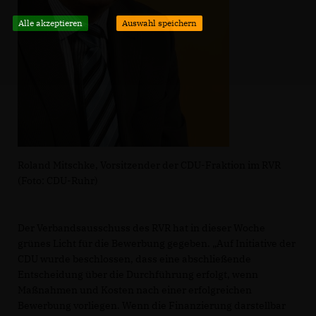
Alle akzeptieren
Auswahl speichern
Roland Mitschke, Vorsitzender der CDU-Fraktion im RVR
(Foto: CDU-Ruhr)
Der Verbandsausschuss des RVR hat in dieser Woche
grünes Licht für die Bewerbung gegeben. „Auf Initiative der
CDU wurde beschlossen, dass eine abschließende
Entscheidung über die Durchführung erfolgt, wenn
Maßnahmen und Kosten nach einer erfolgreichen
Bewerbung vorliegen. Wenn die Finanzierung darstellbar