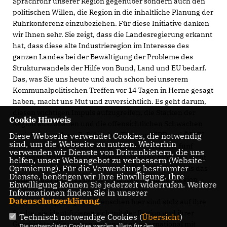
Sprachrohr unserer Region gegenüber sondern auch den
politischen Willen, die Region in die inhaltliche Planung der
Ruhrkonferenz einzubeziehen. Für diese Initiative danken
wir Ihnen sehr. Sie zeigt, dass die Landesregierung erkannt
hat, dass diese alte Industrieregion im Interesse des
ganzen Landes bei der Bewältigung der Probleme des
Strukturwandels der Hilfe von Bund, Land und EU bedarf.
Das, was Sie uns heute und auch schon bei unserem
Kommunalpolitischen Treffen vor 14 Tagen in Herne gesagt
haben, macht uns Mut und zuversichtlich. Es geht darum,
diesen wichtigen Impuls aufzugreifen, die Stärken der
Cookie Hinweis
Region auszubauen und die offensichtlichen Schwächen
gezielt anzugehen. Z. B. bei den Themen WDR und ÖPNV
Diese Webseite verwendet Cookies, die notwendig
sind, um die Webseite zu nutzen. Weiterhin
haben Sie uns aus der Seele gesprochen. Wir, die fünf
verwenden wir Dienste von Drittanbietern, die uns
Millionen Mitbürger in der Metropole Ruhr, möchten nicht
helfen, unser Webangebot zu verbessern (Website-
Optmierung). Für die Verwendung bestimmter
wahrgenommen werden als ewige Bittsteller, nicht als das
Dienste, benötigen wir Ihre Einwilligung. Ihre
Armenhaus unseres Landes. Die Akteure in der Region
Einwilligung können Sie jederzeit widerrufen. Weitere
erwarten kein Hilfsprogramm nach dem
Informationen finden Sie in unserer
Datenschutzerklärung
.
Gießkannenprinzip. Die Menschen hier sind stolz auf ihre
Städte, sie identifizieren sich mit der Region und ihrer
Technisch notwendige Cookies (
Übersicht
)
Geschichte. Wir werben national und international mit
Die notwendigen Cookies werden allein für den