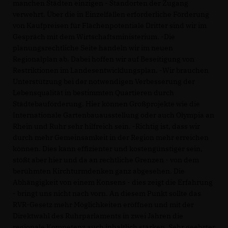
manchen Städten einzigen - Standorten der Zugang
verwehrt. Über die in Einzelfällen erforderliche Förderung
von Kaufpreisen für Flächenpotentiale Dritter sind wir im
Gespräch mit dem Wirtschaftsministerium. -Die
planungsrechtliche Seite handeln wir im neuen
Regionalplan ab. Dabei hoffen wir auf Beseitigung von
Restriktionen im Landesentwicklungsplan. -Wir brauchen
Unterstützung bei der notwendigen Verbesserung der
Lebensqualität in bestimmten Quartieren durch
Städtebauförderung. Hier können Großprojekte wie die
Internationale Gartenbauausstellung oder auch Olympia an
Rhein und Ruhr sehr hilfreich sein. -Richtig ist, dass wir
durch mehr Gemeinsamkeit in der Region mehr erreichen
können. Dies kann effizienter und kostengünstiger sein,
stößt aber hier und da an rechtliche Grenzen - von dem
berühmten Kirchturmdenken ganz abgesehen. Die
Abhängigkeit von einem Konsens - dies zeigt die Erfahrung
- bringt uns nicht nach vorn. An diesem Punkt sollte das
RVR-Gesetz mehr Möglichkeiten eröffnen und mit der
Direktwahl des Ruhrparlaments in zwei Jahren die
regionale Kompetenz auch inhaltlich stärken. Sehr geehrter