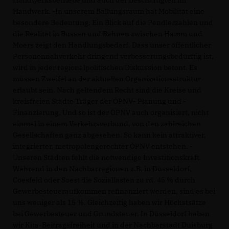
Handwerksbetriebe und auch der Beschäftigten im
Handwerk. -In unserem Ballungsraum hat Mobilität eine
besondere Bedeutung. Ein Blick auf die Pendlerzahlen und
die Realität in Bussen und Bahnen zwischen Hamm und
Moers zeigt den Handlungsbedarf. Dass unser öffentlicher
Personennahverkehr dringend verbesserungsbedürftig ist,
wird in jeder regionalpolitischen Diskussion betont. Es
müssen Zweifel an der aktuellen Organisationsstruktur
erlaubt sein. Nach geltendem Recht sind die Kreise und
kreisfreien Städte Träger der ÖPNV- Planung und -
Finanzierung. Und so ist der ÖPNV auch organisiert, nicht
einmal in einem Verkehrsverbund, von den zahlreichen
Gesellschaften ganz abgesehen. So kann kein attraktiver,
integrierter, metropolengerechter ÖPNV entstehen. -
Unseren Städten fehlt die notwendige Investitionskraft.
Während in den Nachbarregionen z.B. in Düsseldorf,
Coesfeld oder Soest die Soziallasten zu rd. 45 % durch
Gewerbesteueraufkommen refinanziert werden, sind es bei
uns weniger als 15 %. Gleichzeitig haben wir Höchstsätze
bei Gewerbesteuer und Grundsteuer. In Düsseldorf haben
wir Kita-Beitragsfreiheit und in der Nachbarstadt Duisburg