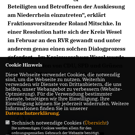
Beteiligten und Betroffenen der Auskiesung
am Niederrhein einzutreten“, erklärt
Fraktionsvorsitzender Roland Mitschke. In
einer Resolution hatte sich der Kreis Wesel
im Februar an den RVR gewandt und unter
anderem genau einen solchen Dialogprozess
gefordert. „Im Kreisausschuss Wesel wurde
Cookie Hinweis
diese Resolution von CDU, SPD und Grünen
mit großer Mehrheit verabschiedet“, so
Diese Webseite verwendet Cookies, die notwendig
sind, um die Webseite zu nutzen. Weiterhin
Mitschke.
verwenden wir Dienste von Drittanbietern, die uns
helfen, unser Webangebot zu verbessern (Website-
Optmierung). Für die Verwendung bestimmter
Dienste, benötigen wir Ihre Einwilligung. Ihre
Einwilligung können Sie jederzeit widerrufen. Weitere
Informationen finden Sie in unserer
Datenschutzerklärung
.
Technisch notwendige Cookies (
Übersicht
)
Die notwendigen Cookies werden allein für den
ordnungsgemäßen Gebrauch der Webseite benötigt.