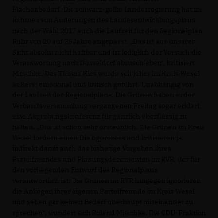
Flächenbedarf. Die schwarz-gelbe Landesregierung hat im
Rahmen von Änderungen des Landesentwicklungsplans
nach der Wahl 2017 auch die Laufzeit für den Regionalplan
Ruhr von 20 auf 25 Jahre angepasst. „Das ist aus unserer
Sicht absolut nicht haltbar und ist lediglich der Versuch die
Verantwortung nach Düsseldorf abzuschieben“, kritisiert
Mitschke. Das Thema Kies werde seit jeher im Kreis Wesel
äußerst emotional und kritisch geführt. Unabhängig von
der Laufzeit der Regionalpläne. Die Grünen haben in der
Verbandsversammlung vergangenen Freitag sogar erklärt,
eine Abgrabungskonferenz für gänzlich überflüssig zu
halten. „Das ist schon sehr erstaunlich. Die Grünen im Kreis
Wesel fordern einen Dialogprozess und kritisieren ja
indirekt damit auch das bisherige Vorgehen ihres
Parteifreundes und Planungsdezernenten im RVR, der für
den vorliegenden Entwurf des Regionalplans
verantwortlich ist. Die Grünen im RVR hingegen ignorieren
die Anliegen ihrer eigenen Parteifreunde im Kreis Wesel
und sehen gar keinen Bedarf überhaupt miteinander zu
sprechen“, wundert sich Roland Mitschke. Die CDU-Fraktion