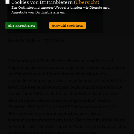
Cookies von Drittanbietern (
Übersicht
)
Zur Optimierung unserer Webseite binden wir Dienste und
Angebote von Drittanbietern ein.
Alle akzeptieren
Auswahl speichern
Symbolbild (Foto: CDU-Ruhr)
Der Landtag hat Ende Mai beschlossen, verpflichtend
Abgrabungskonferenzen auf regionaler Ebene einzuführen,
um Einwohner und Unternehmen frühzeitig in die
regionalen Planungsprozesse einzubinden. „Da der RVR die
staatliche Regionalplanung als Regionalplanungsbehörde
für das Land NRW ausführt, ist der Verband aus unserer
Sicht an einen solchen Beschluss gebunden“, erklärt
Mitschke. SPD und Grüne im RVR sehen das anders. Die
SPD sieht die Organisationspflicht einer solchen
Abgrabungskonferenz beim Land. Der Streit im Kreis Wesel
entzünde sich schließlich an der Änderung der Laufzeit des
Regionalplans Ruhr und dem damit erhöhten