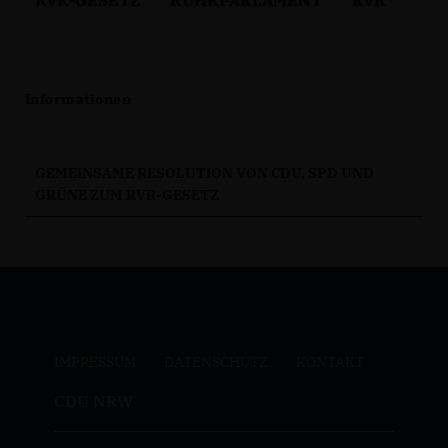
RVR-GESETZ
RUHRPARLAMENT
RVR
Informationen
GEMEINSAME RESOLUTION VON CDU, SPD UND
GRÜNE ZUM RVR-GESETZ
IMPRESSUM
DATENSCHUTZ
KONTAKT
CDU NRW