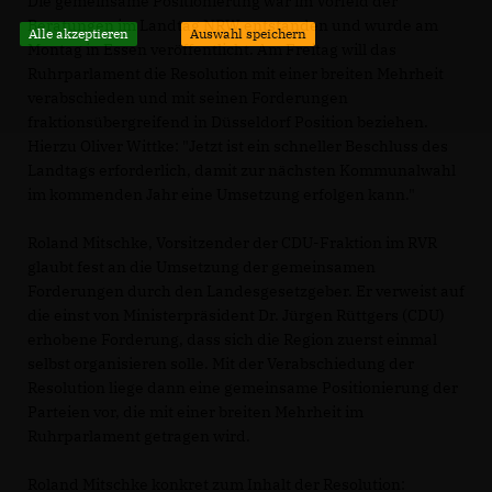
Die gemeinsame Positionierung war im Vorfeld der
Beratungen im Landtag NRW entstanden und wurde am
Alle akzeptieren
Auswahl speichern
Montag in Essen veröffentlicht. Am Freitag will das
Ruhrparlament die Resolution mit einer breiten Mehrheit
verabschieden und mit seinen Forderungen
fraktionsübergreifend in Düsseldorf Position beziehen.
Hierzu Oliver Wittke: " Jetzt ist ein schneller Beschluss des
Landtags erforderlich, damit zur nächsten Kommunalwahl
im kommenden Jahr eine Umsetzung erfolgen kann."
Roland Mitschke, Vorsitzender der CDU-Fraktion im RVR
glaubt fest an die Umsetzung der gemeinsamen
Forderungen durch den Landesgesetzgeber. Er verweist auf
die einst von Ministerpräsident Dr. Jürgen Rüttgers (CDU)
erhobene Forderung, dass sich die Region zuerst einmal
selbst organisieren solle. Mit der Verabschiedung der
Resolution liege dann eine gemeinsame Positionierung der
Parteien vor, die mit einer breiten Mehrheit im
Ruhrparlament getragen wird.
Roland Mitschke konkret zum Inhalt der Resolution: