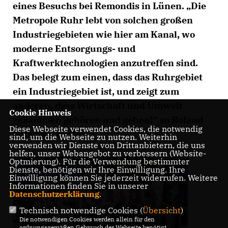
eines Besuchs bei Remondis in Lünen. „Die
Metropole Ruhr lebt von solchen großen
Industriegebieten wie hier am Kanal, wo
moderne Entsorgungs- und
Kraftwerktechnologien anzutreffen sind.
Das belegt zum einen, dass das Ruhrgebiet
ein Industriegebiet ist, und zeigt zum
anderen, dass Wirtschaft und Umwelt
Cookie Hinweis
zusammen gehören und gehen!“ so Roland
Diese Webseite verwendet Cookies, die notwendig
Mitschke weiter.
sind, um die Webseite zu nutzen. Weiterhin
verwenden wir Dienste von Drittanbietern, die uns
helfen, unser Webangebot zu verbessern (Website-
Optmierung). Für die Verwendung bestimmter
Dienste, benötigen wir Ihre Einwilligung. Ihre
Einwilligung können Sie jederzeit widerrufen. Weitere
Informationen finden Sie in unserer
Datenschutzerklärung
.
Technisch notwendige Cookies (
Übersicht
)
Die notwendigen Cookies werden allein für den
ordnungsgemäßen Gebrauch der Webseite benötigt.