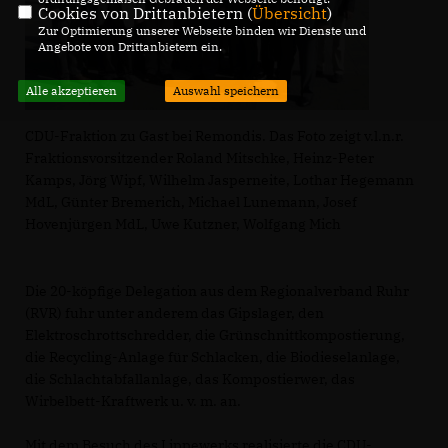
Cookies von Drittanbietern (
Übersicht
)
Zur Optimierung unserer Webseite binden wir Dienste und
Angebote von Drittanbietern ein.
Alle akzeptieren
Auswahl speichern
CDU-Fraktion zu Gast bei Remondis. Das Foto zeigt v.l.n.r.
Fraktionsvorsitzender Roland Mitschke, Heinz-Peter
Kamps, Jörg Wipf, Wilhelm Jasperneite, Lothar Hegemann
MdL, Günter Bremerich, Michael Lunemann, Josef
Hovenjürgen MdL, Uwe Kutzner, Wolfgang Mich
Die 20-köpfige Delegation aus dem Regionalverband Ruhr
(RVR) fuhr unter anderem das Gipslager, den
Elektroschrottschredder, die Grünschnittkompostierung,
die Recycling-Anlage für Schlacken, die Biodieselanlage,
die Schlachtabfallanlage, das Kompostierwer, das
Wirbelbett-Kraftwerk u. v. m. an.
Mit dem Besuch des Lippewerks realisierte die CDU-