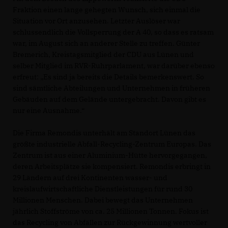
Fraktion einen lange gehegten Wunsch, sich einmal die
Situation vor Ort anzusehen. Letzter Auslöser war
schlussendlich die Vollsperrung der A 40, so dass es ratsam
war, im August sich an anderer Stelle zu treffen. Günter
Bremerich, Kreistagsmitglied der CDU aus Lünen und
selber Mitglied im RVR-Ruhrparlament, war darüber ebenso
erfreut: „Es sind ja bereits die Details bemerkenswert. So
sind sämtliche Abteilungen und Unternehmen in früheren
Gebäuden auf dem Gelände untergebracht. Davon gibt es
nur eine Ausnahme.“
Die Firma Remondis unterhält am Standort Lünen das
größte industrielle Abfall-Recycling-Zentrum Europas. Das
Zentrum ist aus einer Aluminium-Hütte hervorgegangen,
deren Arbeitsplätze sie kompensiert. Remondis erbringt in
29 Ländern auf drei Kontinenten wasser- und
kreislaufwirtschaftliche Dienstleistungen für rund 30
Millionen Menschen. Dabei bewegt das Unternehmen
jährlich Stoffströme von ca. 25 Millionen Tonnen. Fokus ist
das Recycling von Abfällen zur Rückgewinnung wertvoller