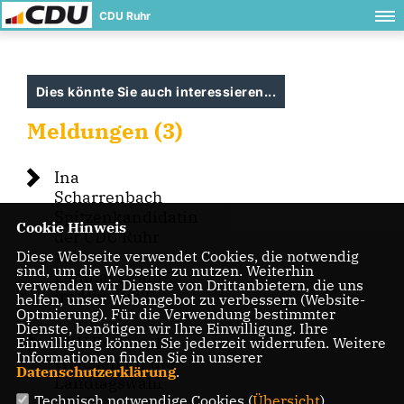
CDU Ruhr
Dies könnte Sie auch interessieren...
Meldungen (3)
Ina
Scharrenbach
Spitzenkandidatin
Cookie Hinweis
der CDU Ruhr
zur
Diese Webseite verwendet Cookies, die notwendig
sind, um die Webseite zu nutzen. Weiterhin
Landtagswahl
verwenden wir Dienste von Drittanbietern, die uns
im Mai 2022
helfen, unser Webangebot zu verbessern (Website-
Optmierung). Für die Verwendung bestimmter
Dienste, benötigen wir Ihre Einwilligung. Ihre
CDU Ruhr stellt
Einwilligung können Sie jederzeit widerrufen. Weitere
Informationen finden Sie in unserer
Weichen für die
Datenschutzerklärung
.
Landtagswahl
Technisch notwendige Cookies (
Übersicht
)
2017