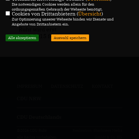
Die notwendigen Cookies werden allein für den
ordnungsgemäßen Gebrauch der Webseite benötigt.
Cookies von Drittanbietern (
Übersicht
)
Neuer
Zur Optimierung unserer Webseite binden wir Dienste und
Regionalplan
Angebote von Drittanbietern ein.
Ruhr wird erst
nach 2015 fertig
Alle akzeptieren
Auswahl speichern
IMPRESSUM
DATENSCHUTZ
KONTAKT
CDU NRW
CDU Deutschlands
@2026 CDU Ruhr
Realisation: Sharkness Media
Alle Rechte vorbehalten.
GmbH & Co. KG