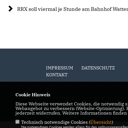
RRX soll viermal je Stunde am Bahnhof Watte
IMPRESSUM
DATENSCHUTZ
KONTAKT
Cookie Hinweis
Diese Webseite verwendet Cookies, die notwendig si
@2026 CDU Ruhr
Webangebot zu verbessern (Website-Optmierung). Fü
Alle Rechte vorbehalten.
jederzeit widerrufen. Weitere Informationen finden
Technisch notwendige Cookies (
Übersicht
)
Die notwendigen Cookies werden allein für den ordnungsgemäßen 