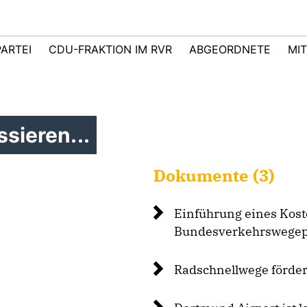
PARTEI
CDU-FRAKTION IM RVR
ABGEORDNETE
MI
sieren...
Dokumente (3)
Einführung eines Kos
Bundesverkehrswegep
Radschnellwege fördern