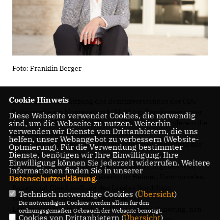
Foto: Franklin Berger
Cookie Hinweis
In einer Präsenz-Sitzung des Bezirksvorstandes der CDU
Ruhr wurde am Montagabend (31.01.) in Bergkamen unter
Diese Webseite verwendet Cookies, die notwendig
sind, um die Webseite zu nutzen. Weiterhin
Leitung des Vorsitzenden Thomas Kufen unter anderem die
verwenden wir Dienste von Drittanbietern, die uns
Reihung der Landtagskandidatinnen und
helfen, unser Webangebot zu verbessern (Website-
Landtagskandidaten der CDU Ruhr für die Landesliste der
Optmierung). Für die Verwendung bestimmter
Dienste, benötigen wir Ihre Einwilligung. Ihre
CDU Nordrhein-Westfalen einstimmig und ohne
Einwilligung können Sie jederzeit widerrufen. Weitere
Enthaltungen beschlossen.Die CDU ihm Ruhrgebiet wird
Informationen finden Sie in unserer
mit Ina Scharrenbach, Ministerin für Heimat, Kommunales,
Datenschutzerklärung
.
Bauen und Gleichstellung des Landes Nordrhein-
Technisch notwendige Cookies (
Übersicht
)
Westfalen, als Spitzenkandidatin in den
Die notwendigen Cookies werden allein für den
Landtagswahlkampf ziehen. „Den positiven Schwung, den
ordnungsgemäßen Gebrauch der Webseite benötigt.
Cookies von Drittanbietern (
Übersicht
)