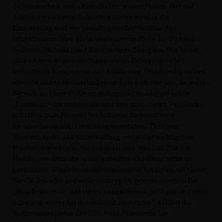
Gelsenkirchen zum „Klimahafen“ vorantreiben. Der mit
Abstand wichtigste Zukunftsparameter sind die
Erneuerung und der bedarfsgerechte Ausbau der
Infrastruktur. Dies gilt in besonderem Maße für Bildung,
Wohnen, Mobilität und Erneuerbare Energien. Wie kaum
eine andere Region verfügen wir im Ruhrgebiet über
industrielle Kompetenz und Erfahrung. Gleichzeitig haben
wir eine dichte Hochschullandschaft aufzuweisen. In jedem
Bereich an einer Stelle im Ruhrgebiet wollen wir echte
Exzellenz“ (im nationalen und internationalen Vergleich)
schaffen, zum Beispiel bei Schulen, Universitäten,
Fachhochschulen, Forschungsinstituten, Theatern,
Museen, Sport und Unterhaltung sowie der wichtigsten
Wachstumsbranche: Gesundheit und Medizin. Für die
Healthcare-Branche muss auf echte Exzellenz nicht im
nationalen, sondern im internationalen Vergleich als Motor
für die Branche in der Gesamtregion gesetzt werden. Die
Ruhrkonferenz“ hat vieles angeschoben, jetzt gilt es diesen
Schwung weiter für die Zukunft zu nutzen.", erklärt die
Spitzenkandidatin der CDU Ruhr, Ministerin Ina