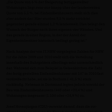
Die Quote von 6 % der Steigerung fertiggestellter
Wohnungen liegt zwar nur knapp über der landesweiten
Quote von 5,5 %, bei Einfamilienhäusern stellt sich dies
aber anders dar: Hier wurden 9,5 % mehr errichtet
gegenüber gerade einmal 1,2 % landesweit. Dies belegt den
Wunsch der Bürger nach ihren eigenen vier Wänden. Und
das gerade in einer Region, in der der Anteil der
Eigenheimbesitzer historisch bedingt gering ist.“
Nach Analyse der von IT.NRW vorgelegten Zahlen für NRW
für die Jahre 2009 und 2010 stellt sich die Verteilung
innerhalb des Ruhrgebiets allerdings sehr unterschiedlich
dar. Während sich zum Beispiel in Gelsenkirchen die Zahl
der fertig gestellten Einfamilienhäuser mit 147 in 2010 fast
verdreifacht habe, sei sie in Bochum (-41,5 %) stark
rückläufig. Nebenan in Dortmund legten jedoch sowohl der
Bau von Einfamilienhäusern (443 oder +20,4 %) und
Wohnungen insgesamt (1.104 oder +24,9 %) zu.
Josef Hovenjürgen (CDU) verweist darauf, dass die rot-