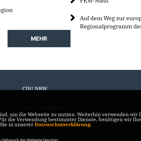
PKW-Maut
egion
Auf dem Weg zur europ
Regionalprogramm de
MEHR
CDU NRW
CDU Deutschlands
nd, um die Webseite zu nutzen. Weiterhin verwenden wir Di
r die Verwendung bestimmter Dienste, benötigen wir Ihre 
 Sie in unserer
Datenschutzerklärung
.
Gebrauch der Webseite benötigt.