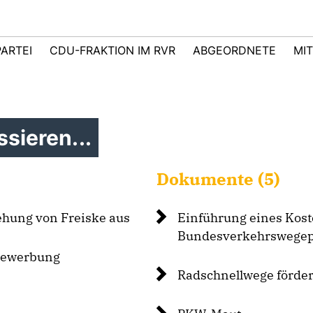
PARTEI
CDU-FRAKTION IM RVR
ABGEORDNETE
MI
sieren...
Dokumente (5)
ehung von Freiske aus
Einführung eines Kos
Bundesverkehrswegep
 Bewerbung
Radschnellwege fördern